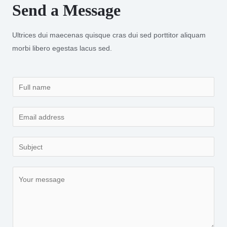
Send a Message
Ultrices dui maecenas quisque cras dui sed porttitor aliquam
morbi libero egestas lacus sed.
N
a
m
E
e
m
*
a
S
i
u
l
b
C
*
j
o
e
m
c
m
t
e