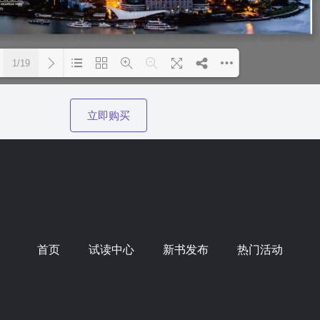
1/19
Please wait while flipbook is
DearFlip: Loading PDF 100%
立即购买
loading. For more related info,
...
FAQs and issues please refer to
DearFlip WordPress Flipbook
Plugin Help
documentation.
首页
试读中心
新书发布
热门活动